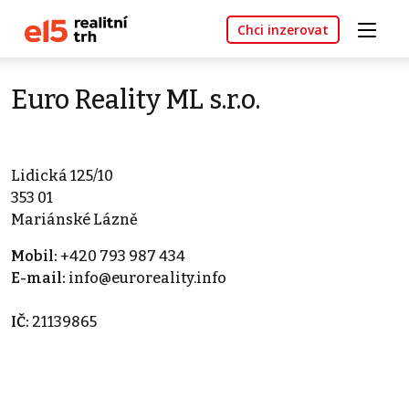
Chci inzerovat
Euro Reality ML s.r.o.
Lidická 125/10
353 01
Mariánské Lázně
Mobil:
+420 793 987 434
E-mail:
info@euroreality.info
IČ:
21139865