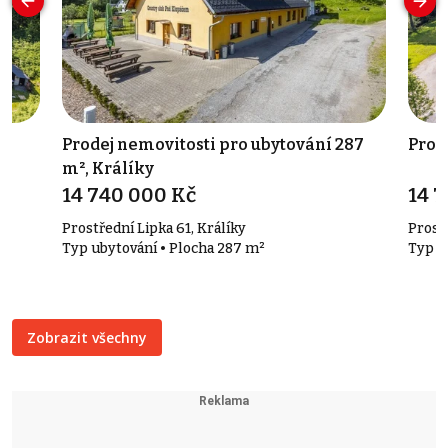
Prodej nemovitosti pro ubytování 287
Prod
m², Králíky
14 740 000 Kč
14 
Prostřední Lipka 61, Králíky
Prostř
Typ ubytování • Plocha 287 m²
Typ r
Zobrazit všechny