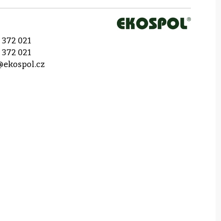
 372 021
 372 021
@ekospol.cz