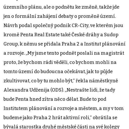
územního plánu, ale o podnětu ke změně, takže jde
jen o formální zahájení debaty o proměně území.
Návrh podal společný podnik CR-City, ve kterém jsou
kromě Penta Real Estate také České dráhy a Sudop
Group, k němu se přidala Praha 2 a Institut plánování
a rozvoje. „My jsme tento podnět poslali na magistrát
proto, že bychom rádi věděli, co bychom mohli na
tomto území do budoucna očekávat, jak to půjde
zkultivovat, co by tu mohlo být,“ řekla náměstkyně
Alexandra Udženija (ODS). „Nestrašte lidi, že tady
bude Penta hned zítra něco dělat. Bude to pod
Institutem plánování a rozvoje a městem, a my v tom
budeme jako Praha 2 hrát aktivní roli,“ obrátila se
bývalá starostka druhé městské části na své kolegy