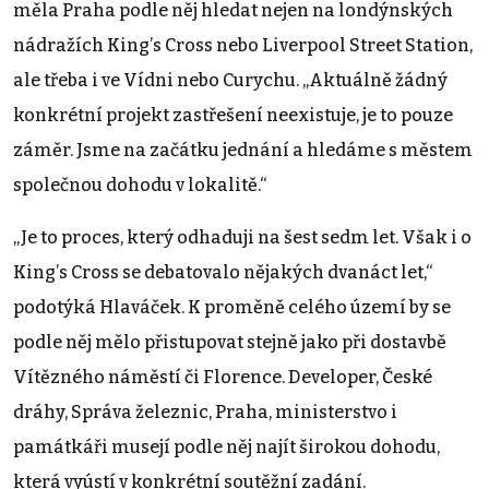
měla Praha podle něj hledat nejen na londýnských
nádražích Kingʼs Cross nebo Liverpool Street Station,
ale třeba i ve Vídni nebo Curychu. „Aktuálně žádný
konkrétní projekt zastřešení neexistuje, je to pouze
záměr. Jsme na začátku jednání a hledáme s městem
společnou dohodu v lokalitě.“
„Je to proces, který odhaduji na šest sedm let. Však i o
Kingʼs Cross se debatovalo nějakých dvanáct let,“
podotýká Hlaváček. K proměně celého území by se
podle něj mělo přistupovat stejně jako při dostavbě
Vítězného náměstí či Florence. Developer, České
dráhy, Správa železnic, Praha, ministerstvo i
památkáři musejí podle něj najít širokou dohodu,
která vyústí v konkrétní soutěžní zadání.