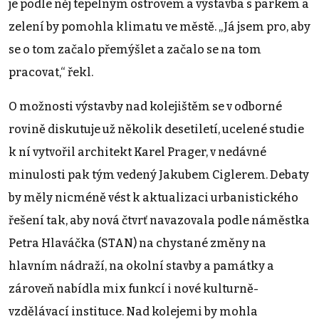
je podle něj tepelným ostrovem a výstavba s parkem a
zelení by pomohla klimatu ve městě. „Já jsem pro, aby
se o tom začalo přemýšlet a začalo se na tom
pracovat,“ řekl.
O možnosti výstavby nad kolejištěm se v odborné
rovině diskutuje už několik desetiletí, ucelené studie
k ní vytvořil architekt Karel Prager, v nedávné
minulosti pak tým vedený Jakubem Ciglerem. Debaty
by měly nicméně vést k aktualizaci urbanistického
řešení tak, aby nová čtvrť navazovala podle náměstka
Petra Hlaváčka (STAN) na chystané změny na
hlavním nádraží, na okolní stavby a památky a
zároveň nabídla mix funkcí i nové kulturně-
vzdělávací instituce. Nad kolejemi by mohla