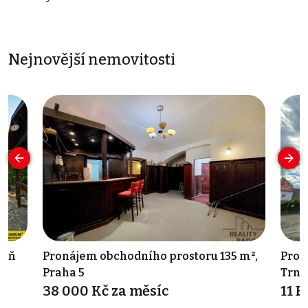
Nejnovější nemovitosti
šeň
Pronájem obchodního prostoru 135 m²,
Pron
Praha 5
Trni
38 000 Kč za měsíc
11 