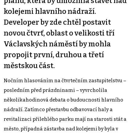
plánu, která by umožnila stavět nad
kolejemi hlavního nádraží.
Developer by zde chtěl postavit
novou čtvrť, oblast o velikosti tří
Václavských náměstí by mohla
propojit první, druhou a třetí
městskou část.
Nočním hlasováním na čtvrtečním zastupitelstvu –⁠⁠⁠⁠⁠⁠
posledním před prázdninami –⁠⁠⁠⁠⁠⁠ vyvrcholila
několikahodinová debata o budoucnosti hlavního
nádraží. Zatímco přestavbu odbavovací haly a
revitalizaci přilehlého parku mají na starosti stát a
město, případná zástavba nad kolejemi by byla v