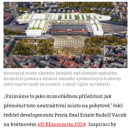
Koncepční studie zástavby kolejiště nad hlavním nádražím.
Konkrétní podoba a velikost zástavby a jednotlivých budov by
měla teprve vzejít ze soutěže. | Jakub Cigler Architekti
„Vnímáme to jako mimořádnou příležitost, jak
přeměnit toto neatraktivní místo na pobytové,“ řekl
ředitel developmentu Penta Real Estate Rudolf Vacek
na květnovém
e15 REsummitu 2024
. Inspiraci by