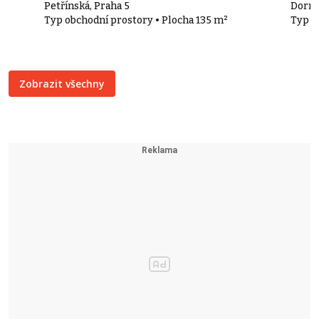
Petřínská, Praha 5
Dorny
Typ obchodní prostory • Plocha 135 m²
Typ k
Zobrazit všechny