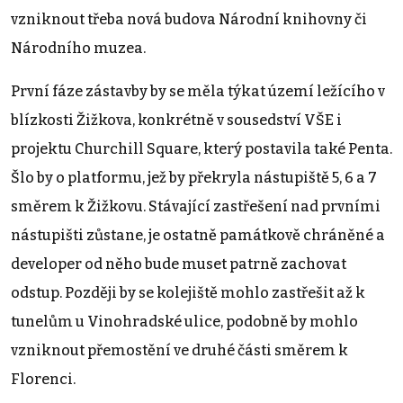
vzniknout třeba nová budova Národní knihovny či
Národního muzea.
První fáze zástavby by se měla týkat území ležícího v
blízkosti Žižkova, konkrétně v sousedství VŠE i
projektu Churchill Square, který postavila také Penta.
Šlo by o platformu, jež by překryla nástupiště 5, 6 a 7
směrem k Žižkovu. Stávající zastřešení nad prvními
nástupišti zůstane, je ostatně památkově chráněné a
developer od něho bude muset patrně zachovat
odstup. Později by se kolejiště mohlo zastřešit až k
tunelům u Vinohradské ulice, podobně by mohlo
vzniknout přemostění ve druhé části směrem k
Florenci.