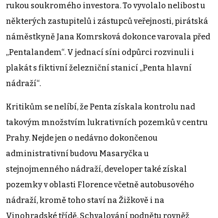
rukou soukromého investora. To vyvolalo nelibost u
některých zastupitelů i zástupců veřejnosti, pirátská
náměstkyně Jana Komrsková dokonce varovala před
„Pentalandem“. V jednací síni odpůrci rozvinuli i
plakát s fiktivní železniční stanicí „Penta hlavní
nádraží“.
Kritikům se nelíbí, že Penta získala kontrolu nad
takovým množstvím lukrativních pozemků v centru
Prahy. Nejde jen o nedávno dokončenou
administrativní budovu Masaryčka u
stejnojmenného nádraží, developer také získal
pozemky v oblasti Florence včetně autobusového
nádraží, kromě toho staví na Žižkově i na
Vinohradské třídě. Schvalování podnětu rovněž