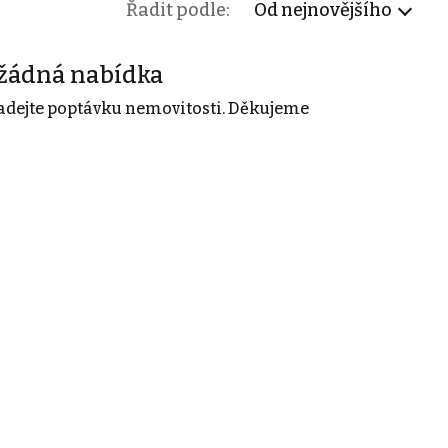
Řadit podle:
Od nejnovějšího
žádná nabídka
adejte poptávku nemovitosti. Děkujeme