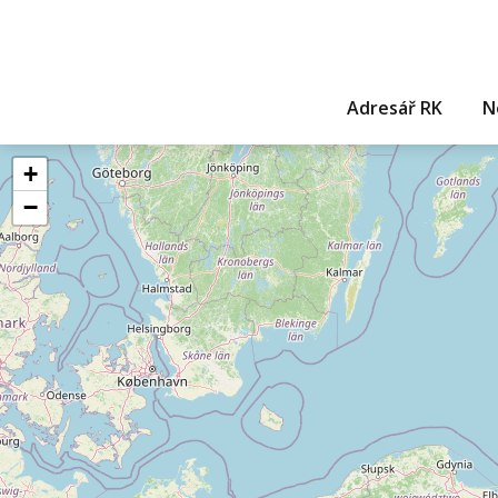
Adresář RK
N
+
−