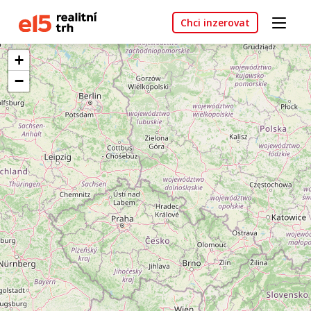
Chci inzerovat
+
−