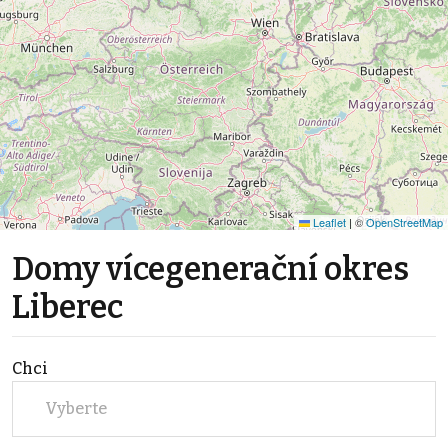
Leaflet
|
©
OpenStreetMap
Domy vícegenerační okres
Liberec
Chci
Vyberte