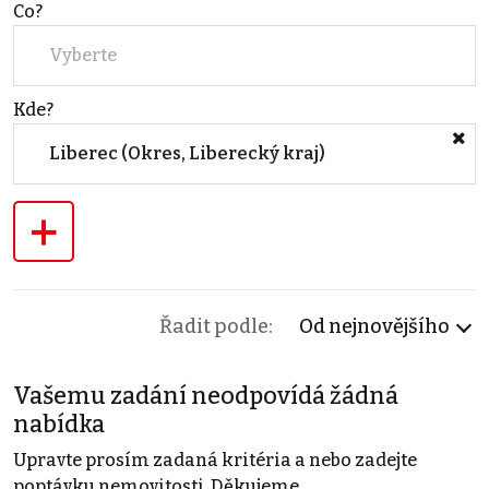
Co?
Vyberte
Kde?
Liberec (Okres, Liberecký kraj)
+
Řadit podle:
Od nejnovějšího
Vašemu zadání neodpovídá žádná
nabídka
Upravte prosím zadaná kritéria a nebo zadejte
poptávku nemovitosti. Děkujeme