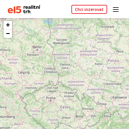
Chci inzerovat
+
−