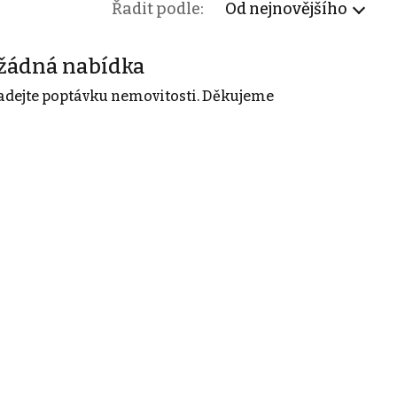
Řadit podle:
Od nejnovějšího
žádná nabídka
adejte poptávku nemovitosti. Děkujeme