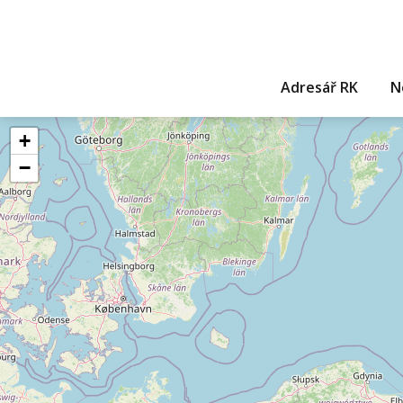
Adresář RK
N
+
−