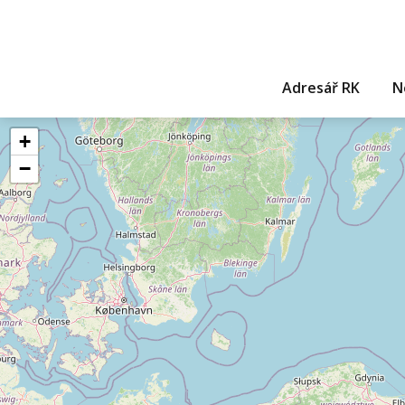
Adresář RK
N
+
−