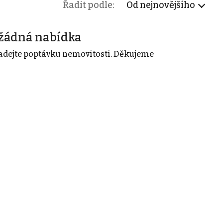
Řadit podle:
Od nejnovějšího
žádná nabídka
adejte poptávku nemovitosti. Děkujeme