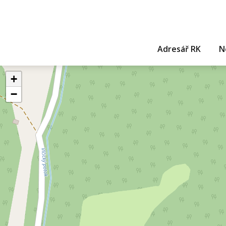
Adresář RK
N
+
−