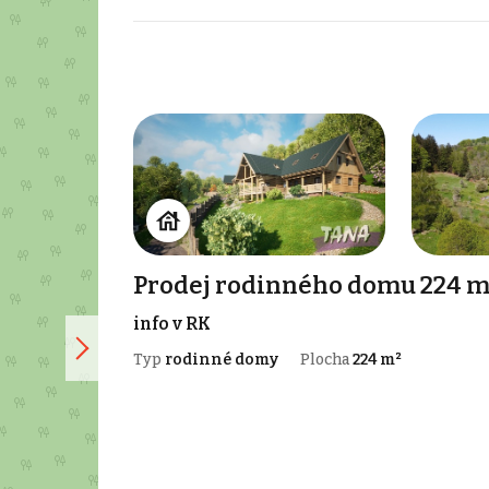
Prodej rodinného domu 224 m²
info v RK
Typ
rodinné domy
Plocha
224 m²