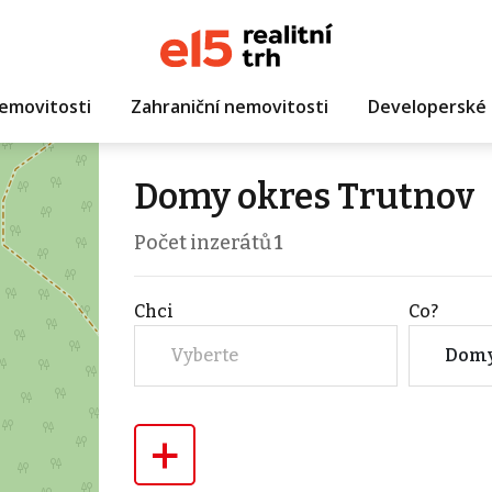
emovitosti
Zahraniční nemovitosti
Developerské 
Domy okres Trutnov
Počet inzerátů
1
Chci
Co?
Vyberte
Dom
+