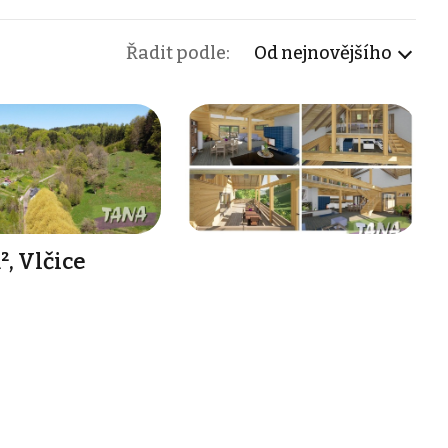
Řadit podle:
Od nejnovějšího
, Vlčice