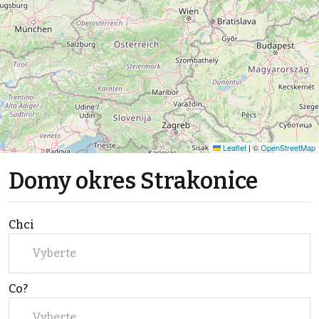
Leaflet
|
©
OpenStreetMap
Domy okres Strakonice
Chci
Vyberte
Co?
Vyberte