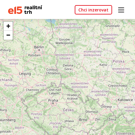
Chci inzerovat
+
−