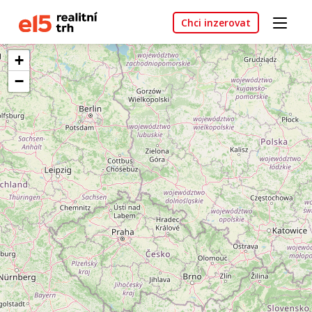
Chci inzerovat
+
−