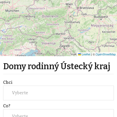
Leaflet
|
©
OpenStreetMap
Domy rodinný Ústecký kraj
Chci
Vyberte
Co?
Vyberte