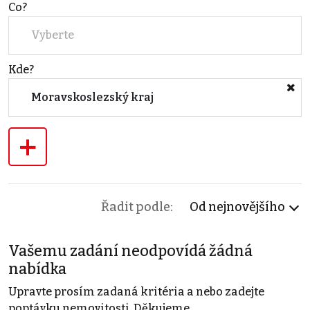
Co?
Vyberte
Kde?
Moravskoslezský kraj
+
Řadit podle:
Od nejnovějšího
Vašemu zadání neodpovídá žádná
nabídka
Upravte prosím zadaná kritéria a nebo zadejte
poptávku nemovitosti. Děkujeme