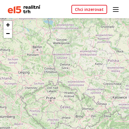
Chci inzerovat
+
−