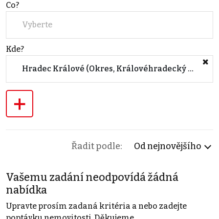
Co?
Vyberte
Kde?
Hradec Králové (Okres, Královéhradecký kraj)
+
Řadit podle:
Od nejnovějšího
Vašemu zadání neodpovídá žádná
nabídka
Upravte prosím zadaná kritéria a nebo zadejte
poptávku nemovitosti. Děkujeme