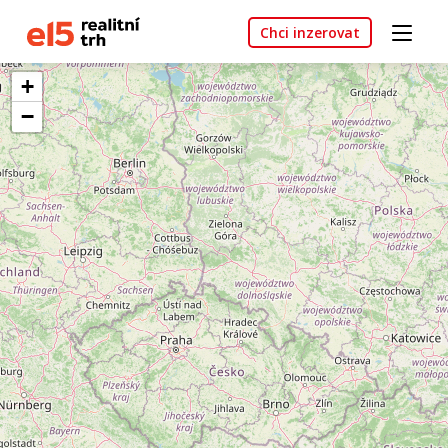
Chci inzerovat
+
−