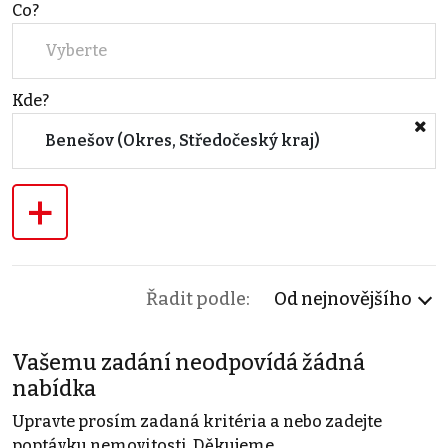
Co?
Vyberte
Kde?
Benešov (Okres, Středočeský kraj)
+
Řadit podle:
Od nejnovějšího
Vašemu zadání neodpovídá žádná
nabídka
Upravte prosím zadaná kritéria a nebo zadejte
poptávku nemovitosti. Děkujeme