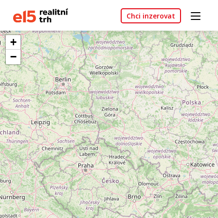
Chci inzerovat
+
−