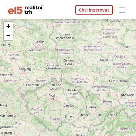
Chci inzerovat
+
−