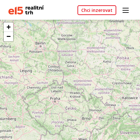
Chci inzerovat
+
−