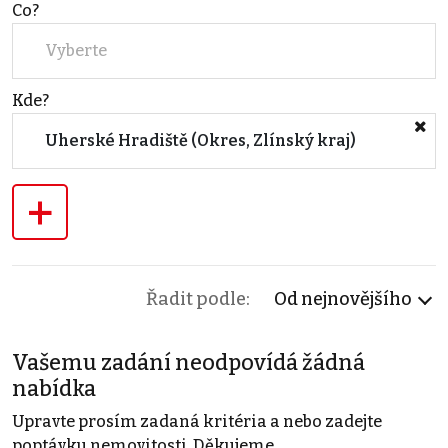
Co?
Vyberte
Kde?
Uherské Hradiště (Okres, Zlínský kraj)
+
Řadit podle:
Od nejnovějšího
Vašemu zadání neodpovídá žádná
nabídka
Upravte prosím zadaná kritéria a nebo zadejte
poptávku nemovitosti. Děkujeme