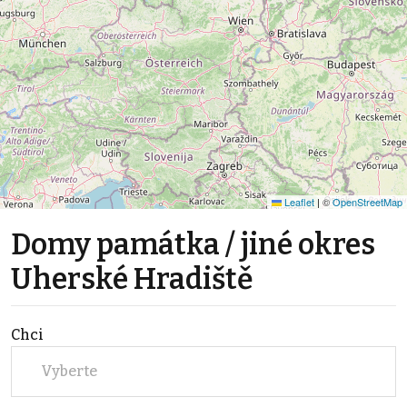
Leaflet
|
©
OpenStreetMap
Domy památka / jiné okres
Uherské Hradiště
Chci
Vyberte