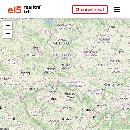
Chci inzerovat
+
−