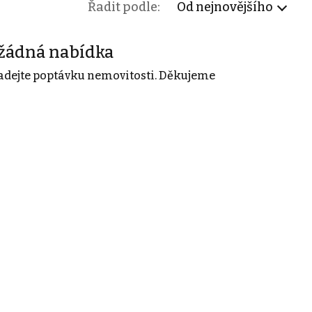
Řadit podle:
Od nejnovějšího
žádná nabídka
adejte poptávku nemovitosti. Děkujeme