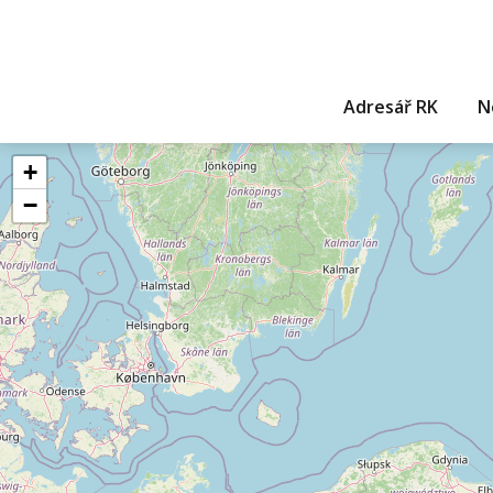
Adresář RK
N
+
−