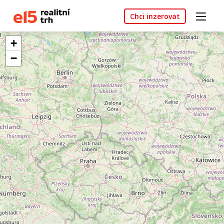
Chci inzerovat
+
−