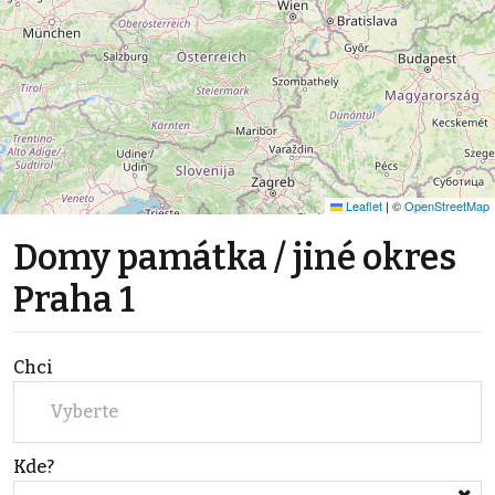
Leaflet
|
©
OpenStreetMap
Domy památka / jiné okres
Praha 1
Chci
Vyberte
Kde?