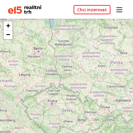
Chci inzerovat
+
−