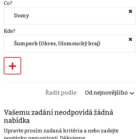
Co?
Domy
Kde?
Šumperk (Okres, Olomoucký kraj)
+
Řadit podle:
Od nejnovějšího
Vašemu zadání neodpovídá žádná
nabídka
Upravte prosím zadaná kritéria a nebo zadejte
poptávku nemovitosti. Děkujeme