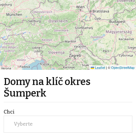
Leaflet
|
©
OpenStreetMap
Domy na klíč okres
Šumperk
Chci
Vyberte