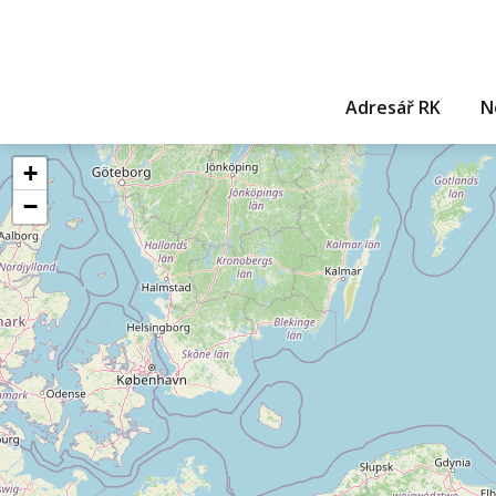
Adresář RK
N
+
−