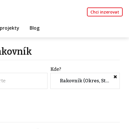
Chci inzerovat
projekty
Blog
akovník
Kde?
rte
Rakovník (Okres, Středočeský kraj)