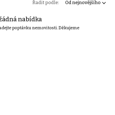
Řadit podle:
Od nejnovějšího
žádná nabídka
adejte poptávku nemovitosti. Děkujeme