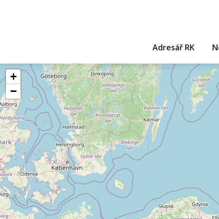
Adresář RK
N
+
−