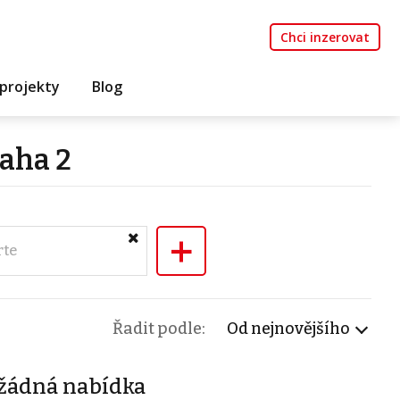
Chci inzerovat
projekty
Blog
raha 2
+
rte
Řadit podle:
Od nejnovějšího
žádná nabídka