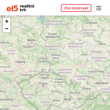
Chci inzerovat
+
−