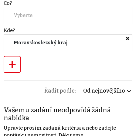
Co?
Vyberte
Kde?
Moravskoslezský kraj
+
Řadit podle:
Od nejnovějšího
Vašemu zadání neodpovídá žádná
nabídka
Upravte prosím zadaná kritéria a nebo zadejte
poptávku nemovitosti. Děkujeme