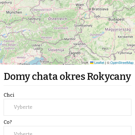
Leaflet
|
©
OpenStreetMap
Domy chata okres Rokycany
Chci
Vyberte
Co?
Vyberte