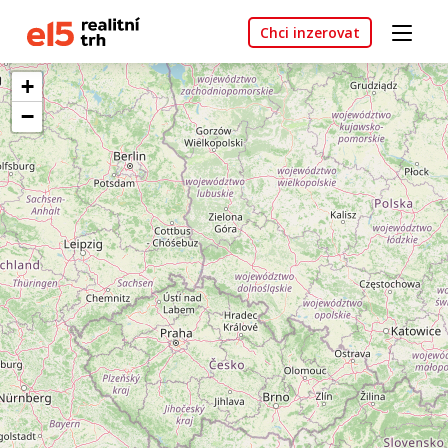
Chci inzerovat
+
−