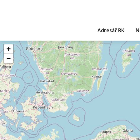
Adresář RK
N
+
−