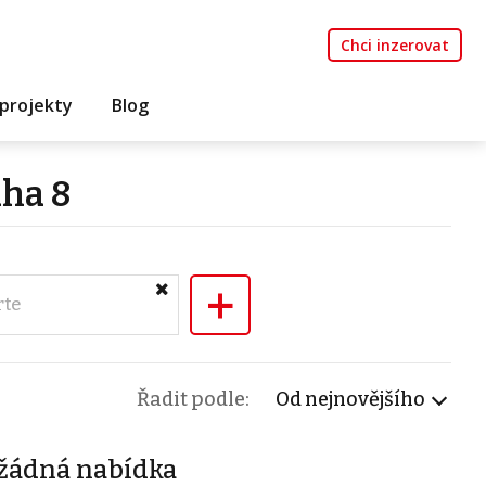
Chci inzerovat
projekty
Blog
aha 8
+
rte
Řadit podle:
Od nejnovějšího
žádná nabídka