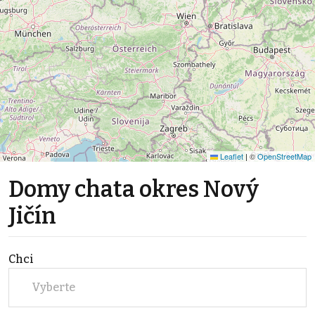
Leaflet
|
©
OpenStreetMap
Domy chata okres Nový
Jičín
Chci
Vyberte