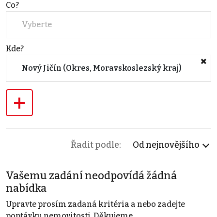
Co?
Vyberte
Kde?
Nový Jičín (Okres, Moravskoslezský kraj)
+
Řadit podle:
Od nejnovějšího
Vašemu zadání neodpovídá žádná
nabídka
Upravte prosím zadaná kritéria a nebo zadejte
poptávku nemovitosti. Děkujeme