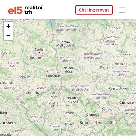
Chci inzerovat
+
−