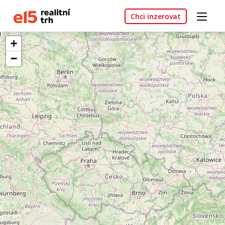
Chci inzerovat
+
−