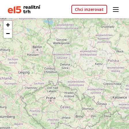
Chci inzerovat
+
−