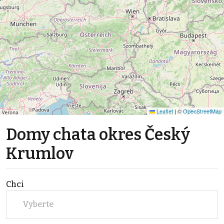
Leaflet
|
©
OpenStreetMap
Domy chata okres Český
Krumlov
Chci
Vyberte