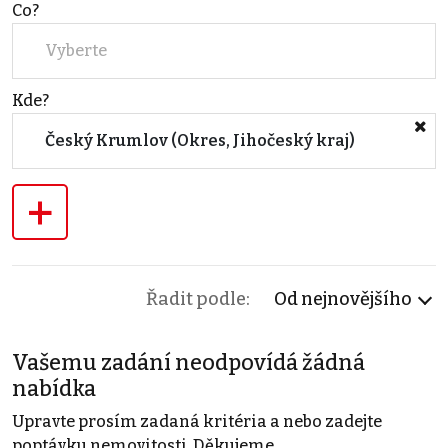
Co?
Vyberte
Kde?
Český Krumlov (Okres, Jihočeský kraj)
+
Řadit podle:
Od nejnovějšího
Vašemu zadání neodpovídá žádná
nabídka
Upravte prosím zadaná kritéria a nebo zadejte
poptávku nemovitosti. Děkujeme