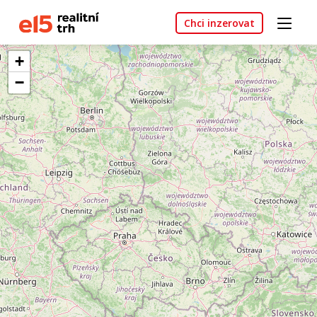
Chci inzerovat
+
−