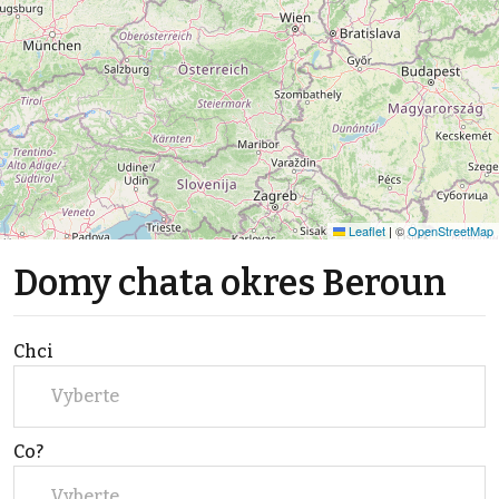
Leaflet
|
©
OpenStreetMap
Domy chata okres Beroun
Chci
Vyberte
Co?
Vyberte