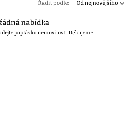
Řadit podle:
Od nejnovějšího
žádná nabídka
adejte poptávku nemovitosti. Děkujeme