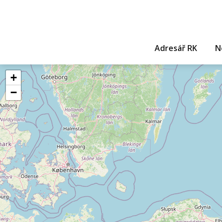
Adresář RK
N
+
−