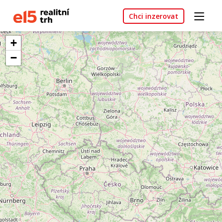
Chci inzerovat
+
−