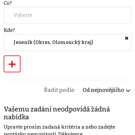
Co?
Vyberte
Kde?
Jeseník (Okres, Olomoucký kraj)
+
Řadit podle:
Od nejnovějšího
Vašemu zadání neodpovídá žádná
nabídka
Upravte prosím zadaná kritéria a nebo zadejte
poptávku nemovitosti. Děkujeme