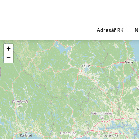
Adresář RK
N
+
−