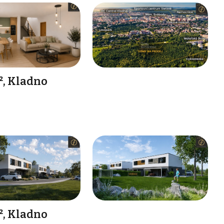
², Kladno
², Kladno