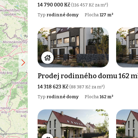
14 790 000 Kč
(116 457 Kč za m²)
Typ
rodinné domy
Plocha
127 m²
Prodej rodinného domu 162 m²,
14 318 623 Kč
(88 387 Kč za m²)
Typ
rodinné domy
Plocha
162 m²