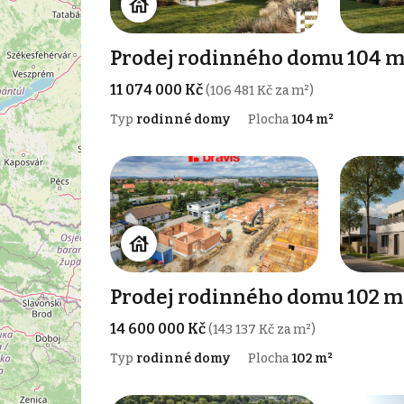
Prodej rodinného domu 104 m²
11 074 000 Kč
(106 481 Kč za m²)
Typ
rodinné domy
Plocha
104 m²
Prodej rodinného domu 102 m
14 600 000 Kč
(143 137 Kč za m²)
Typ
rodinné domy
Plocha
102 m²