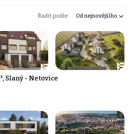
Řadit podle:
Od nejnovějšího
, Slaný - Netovice