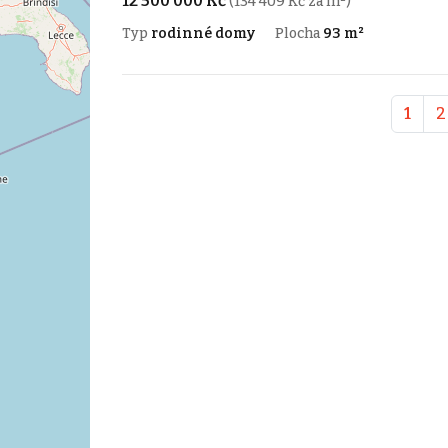
12 500 000 Kč
(134 409 Kč za m²)
Typ
rodinné domy
Plocha
93 m²
1
2