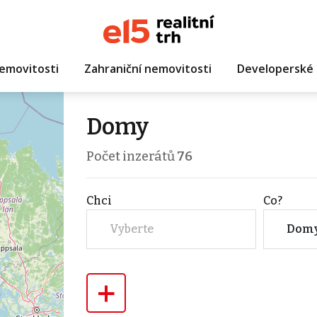
emovitosti
Zahraniční nemovitosti
Developerské 
Domy
Počet inzerátů
76
Chci
Co?
Vyberte
Dom
+