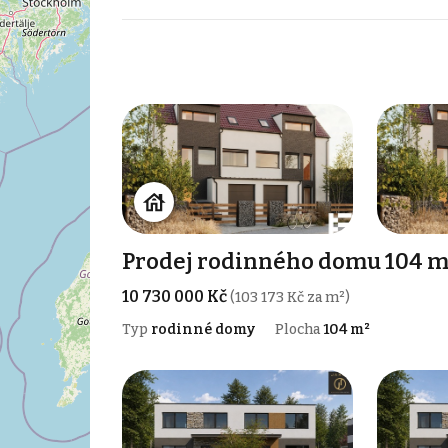
Prodej rodinného domu 104 m²
10 730 000 Kč
(103 173 Kč za m²)
Typ
rodinné domy
Plocha
104 m²