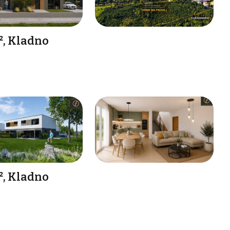
², Kladno
², Kladno