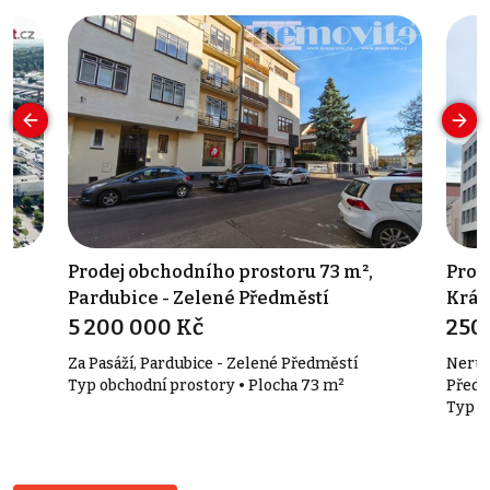
Prodej obchodního prostoru 73 m²,
Pron
Pardubice - Zelené Předměstí
Král
5 200 000 Kč
250
Za Pasáží, Pardubice - Zelené Předměstí
Nerud
Typ obchodní prostory • Plocha 73 m²
Předm
Typ k