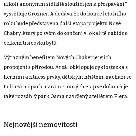
nikoli anonymní sídliště sloužící jen k přespávání,“
vysvětluje Grozner. A dodává, že do konce letošního
roku bude představena další etapa projektu Nové
Chabry, který po svém dokončení v lokalitě nabídne
celkem tisícovku bytů.
Výrazným benefitem Nových Chaber je jejich
propojení s přírodou. Areál obklopuje cyklostezka s
herními a fitness prvky, dětským hřištěm, nachází se
tu lineární park a v rámci nových etap se dokončuje
také rozsáhlý park Osma navržený ateliérem Flera.
Nejnovější nemovitosti