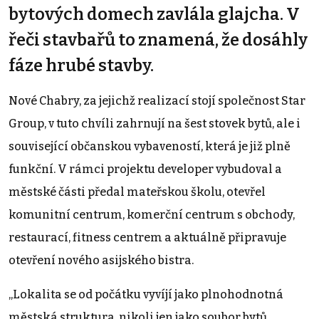
bytových domech zavlála glajcha. V
řeči stavbařů to znamená, že dosáhly
fáze hrubé stavby.
Nové Chabry, za jejichž realizací stojí společnost Star
Group, v tuto chvíli zahrnují na šest stovek bytů, ale i
související občanskou vybaveností, která je již plně
funkční. V rámci projektu developer vybudoval a
městské části předal mateřskou školu, otevřel
komunitní centrum, komerční centrum s obchody,
restaurací, fitness centrem a aktuálně připravuje
otevření nového asijského bistra.
„Lokalita se od počátku vyvíjí jako plnohodnotná
městská struktura, nikoli jen jako soubor bytů.