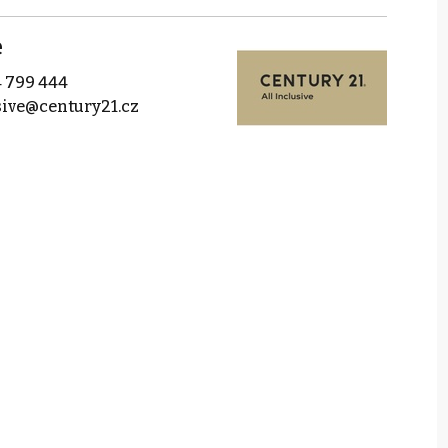
e
 799 444
sive@century21.cz