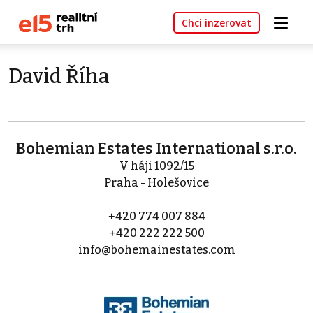
Chci inzerovat
David Říha
Bohemian Estates International s.r.o.
V háji 1092/15
Praha - Holešovice
+420 774 007 884
+420 222 222 500
info@bohemainestates.com