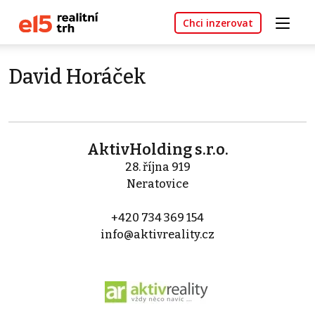
Chci inzerovat
David Horáček
AktivHolding s.r.o.
28. října 919
Neratovice
+420 734 369 154
info@aktivreality.cz