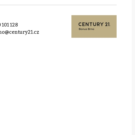
 101 128
no@century21.cz