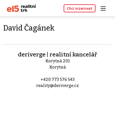
Chci inzerovat
David Čagánek
deriverge | realitní kancelář
Korytná 201
Korytná
+420 773 576 543
reality@deriverge.cz