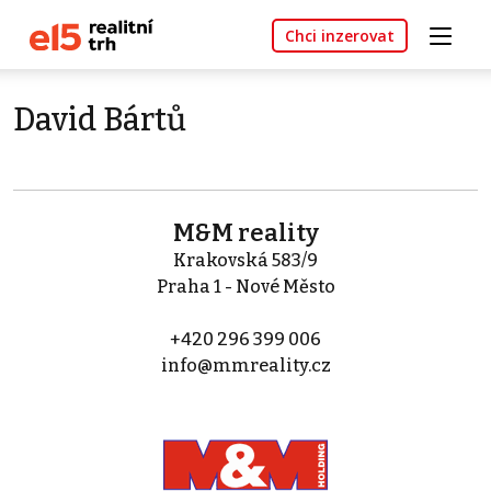
Chci inzerovat
David Bártů
M&M reality
Krakovská 583/9
Praha 1 - Nové Město
+420 296 399 006
info@mmreality.cz