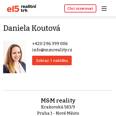
Chci inzerovat
Daniela Koutová
+420 296 399 006
info@mmreality.cz
Zobraz 1 nabídku
M&M reality
Krakovská 583/9
Praha 1 - Nové Město