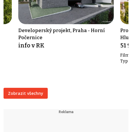
²,
Developerský projekt, Praha - Horní
Prod
Počernice
Hlub
info v RK
51 
Filma
a
Typ č
Zobrazit všechny