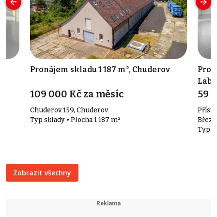
Pronájem skladu 1 187 m², Chuderov
Pron
Lab
109 000 Kč za měsíc
59 9
Chuderov 159, Chuderov
Příst
Typ sklady • Plocha 1 187 m²
Březn
Typ s
Zobrazit všechny