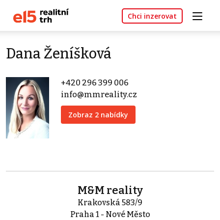
Chci inzerovat
Dana Ženíšková
+420 296 399 006
info@mmreality.cz
Zobraz 2 nabídky
M&M reality
Krakovská 583/9
Praha 1 - Nové Město