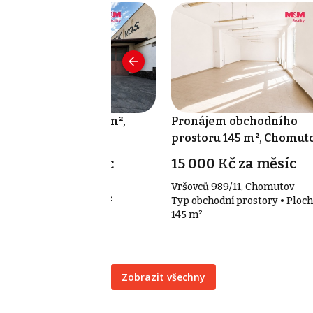
onájem skladu 166 m²,
Pronájem obchodního
homutov
prostoru 145 m², Chomut
0 000 Kč za měsíc
15 000 Kč za měsíc
šovců 989/11, Chomutov
Vršovců 989/11, Chomutov
p sklady • Plocha 166 m²
Typ obchodní prostory • Ploch
145 m²
Zobrazit všechny