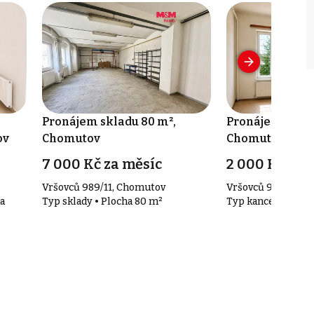
Pronájem skladu 80 m²,
Pronájem kance
ov
Chomutov
Chomutov
7 000 Kč za měsíc
2 000 Kč za 
Vršovců 989/11, Chomutov
Vršovců 989/11, C
a
Typ sklady • Plocha 80 m²
Typ kanceláře • Pl