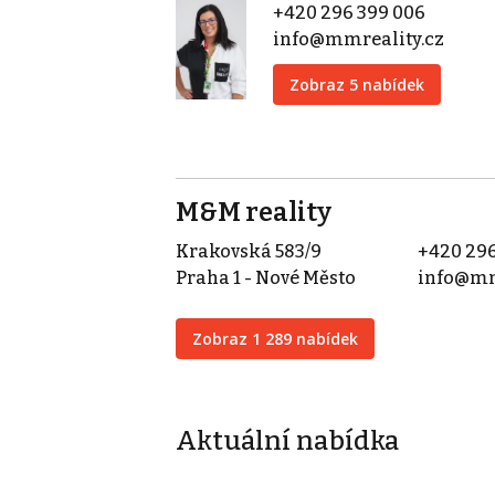
+420 296 399 006
info@mmreality.cz
Zobraz 5 nabídek
M&M reality
Krakovská 583/9
+420 296
Praha 1 - Nové Město
info@mm
Zobraz 1 289 nabídek
Aktuální nabídka