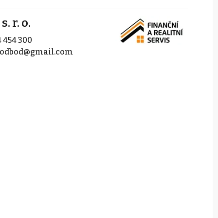
. r. o.
 454 300
odbod@gmail.com