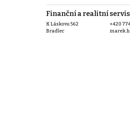
Finanční a realitní servis s
K Láskovu 562
+420 774
Bradlec
marek.h