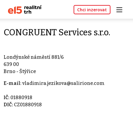
Chci inzerovat
CONGRUENT Services s.r.o.
Londýnské náměstí 881/6
639 00
Brno - Štýřice
E-mail:
vladimira.jezikova@salirione.com
IČ:
01880918
DIČ:
CZ01880918