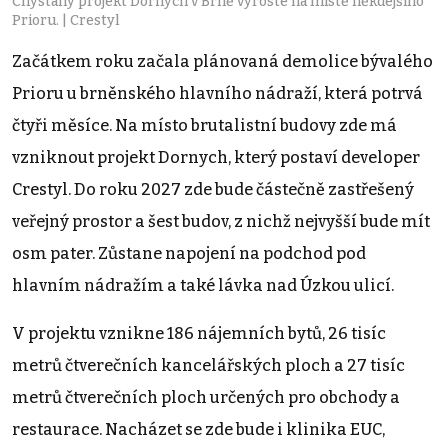
Chystaný projekt Dornych v Brně vyroste na místě někdejšího
Prioru. | Crestyl
Začátkem roku začala plánovaná demolice bývalého
Prioru u brněnského hlavního nádraží, která potrvá
čtyři měsíce. Na místo brutalistní budovy zde má
vzniknout projekt Dornych, který postaví developer
Crestyl. Do roku 2027 zde bude částečně zastřešený
veřejný prostor a šest budov, z nichž nejvyšší bude mít
osm pater. Zůstane napojení na podchod pod
hlavním nádražím a také lávka nad Úzkou ulicí.
V projektu vznikne 186 nájemních bytů, 26 tisíc
metrů čtverečních kancelářských ploch a 27 tisíc
metrů čtverečních ploch určených pro obchody a
restaurace. Nacházet se zde bude i klinika EUC,