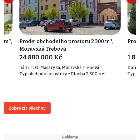
8 m²,
Prodej obchodního prostoru 2 300 m²,
Prod
Moravská Třebová
24 880 000 Kč
1 8
nám. T. G. Masaryka, Moravská Třebová
Dolní
Typ obchodní prostory • Plocha 2 300 m²
Typ a
Zobrazit všechny