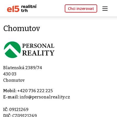
Chci inzerovat
Chomutov
Blatenská 2389/74
430 03
Chomutov
Mobil:
+420 736 222 225
E-mail:
info@personalreality.cz
IČ:
09121269
DIČ:
CZ09121269