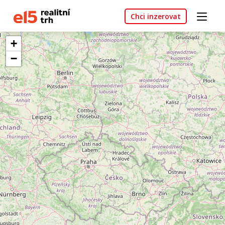
Chci inzerovat
+
−