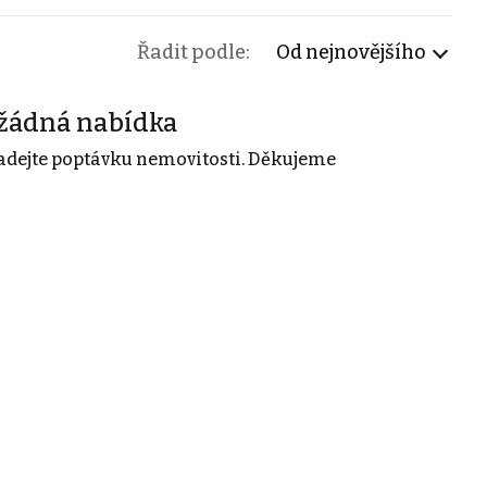
Řadit podle:
Od nejnovějšího
žádná nabídka
adejte poptávku nemovitosti. Děkujeme