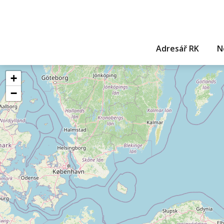
Adresář RK
N
+
−