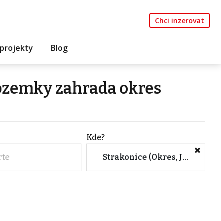
Chci inzerovat
projekty
Blog
pozemky zahrada okres
Kde?
rte
Strakonice (Okres, Jihočeský kraj)